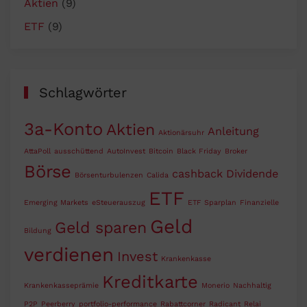
Aktien
(9)
ETF
(9)
Schlagwörter
3a-Konto
Aktien
Anleitung
Aktionärsuhr
AttaPoll
ausschüttend
AutoInvest
Bitcoin
Black Friday
Broker
Börse
cashback
Dividende
Börsenturbulenzen
Calida
ETF
Emerging Markets
eSteuerauszug
ETF Sparplan
Finanzielle
Geld
Geld sparen
Bildung
verdienen
Invest
Krankenkasse
Kreditkarte
Krankenkasseprämie
Monerio
Nachhaltig
P2P
Peerberry
portfolio-performance
Rabattcorner
Radicant
Relai