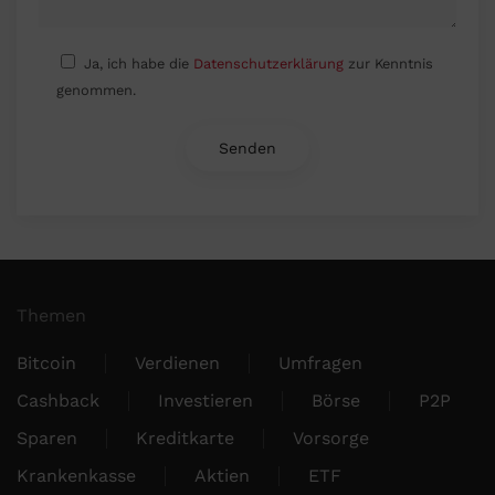
Ja, ich habe die
Datenschutzerklärung
zur Kenntnis
genommen.
Themen
Bitcoin
Verdienen
Umfragen
Cashback
Investieren
Börse
P2P
Sparen
Kreditkarte
Vorsorge
Krankenkasse
Aktien
ETF