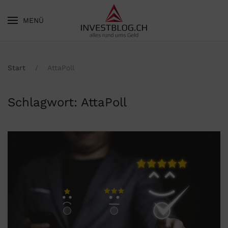
MENÜ
Skip to main content
Start
AttaPoll
Schlagwort:
AttaPoll