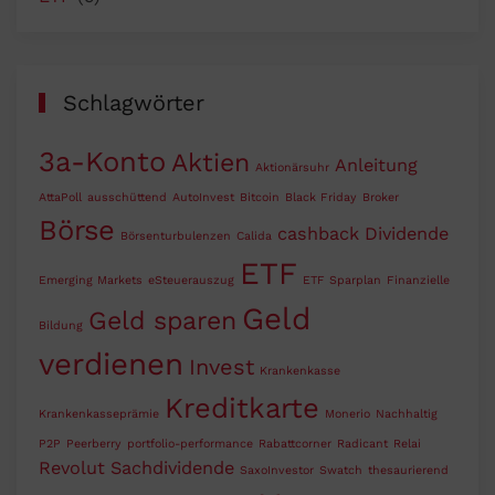
Schlagwörter
3a-Konto
Aktien
Anleitung
Aktionärsuhr
AttaPoll
ausschüttend
AutoInvest
Bitcoin
Black Friday
Broker
Börse
cashback
Dividende
Börsenturbulenzen
Calida
ETF
Emerging Markets
eSteuerauszug
ETF Sparplan
Finanzielle
Geld
Geld sparen
Bildung
verdienen
Invest
Krankenkasse
Kreditkarte
Krankenkasseprämie
Monerio
Nachhaltig
P2P
Peerberry
portfolio-performance
Rabattcorner
Radicant
Relai
Revolut
Sachdividende
SaxoInvestor
Swatch
thesaurierend