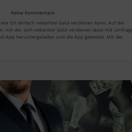
Keine Kommentare
zu
 wie ich einfach nebenbei Geld verdienen kann. Auf der
Mit
en, mit der sich nebenbei Geld verdienen lässt mit Umfrag
der
oll App heruntergeladen und die App getestet. Mit der
AttaPoll
App
einfach
nebenbei
Geld
verdienen