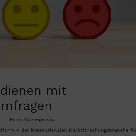
rdienen mit
Umfragen
Keine Kommentare
zu
ttform in der internationalen Marktforschungsbranche fü
Einfach