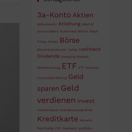
3a-Konto
Aktien
Anleitung
Aktionärsuhr
AttaPoll
ausschüttend
AutoInvest
Bitcoin
Black
Börse
Friday
Broker
cashback
Börsenturbulenzen
Calida
Dividende
Emerging Markets
ETF
eSteuerauszug
ETF Sparplan
Geld
Finanzielle Bildung
Geld
sparen
verdienen
Invest
Krankenkasse
Krankenkasseprämie
Kreditkarte
Monerio
Nachhaltig
P2P
Peerberry
portfolio-