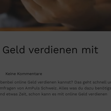
 Geld verdienen mit
Keine Kommentare
zu
ebenbei online Geld verdienen kannst? Das geht schnell u
Nebenbei
mfragen von AmPuls Schweiz. Alles was du dazu benötig
online
d etwas Zeit, schon kann es mit online Geld verdienen
Geld
verdienen
mit