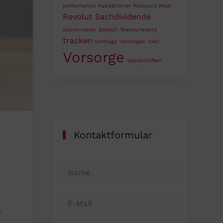
performance
Rabattcorner
Radicant
Relai
Revolut
Sachdividende
SaxoInvestor
Swatch
thesaurierend
tracken
Umfrage
Vermögen
VIAC
Vorsorge
Wertschriften
Kontaktformular
r