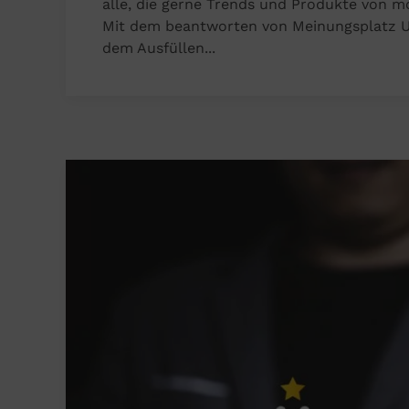
alle, die gerne Trends und Produkte von 
Mit dem beantworten von Meinungsplatz U
dem Ausfüllen...