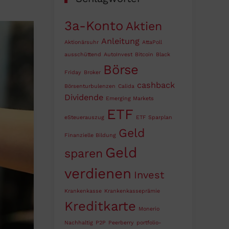
3a-Konto
Aktien
Anleitung
Aktionärsuhr
AttaPoll
ausschüttend
AutoInvest
Bitcoin
Black
Börse
Friday
Broker
cashback
Börsenturbulenzen
Calida
Dividende
Emerging Markets
ETF
eSteuerauszug
ETF Sparplan
Geld
Finanzielle Bildung
Geld
sparen
verdienen
Invest
Krankenkasse
Krankenkasseprämie
Kreditkarte
Monerio
Nachhaltig
P2P
Peerberry
portfolio-