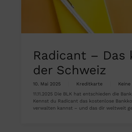
Radicant – Das 
der Schweiz
10. Mai 2025
Kreditkarte
Keine
zu
11.11.2025 Die BLK hat entschieden die Ban
Radic
Kennst du Radicant das kostenlose Bankko
–
verwalten kannst – und das dir weltweit g
Das
koste
Bankk
der