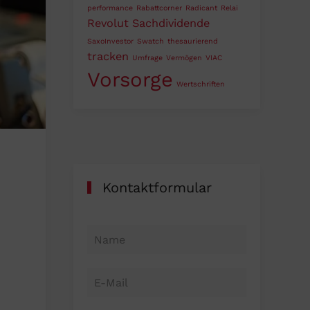
performance
Rabattcorner
Radicant
Relai
Revolut
Sachdividende
SaxoInvestor
Swatch
thesaurierend
tracken
Umfrage
Vermögen
VIAC
Vorsorge
Wertschriften
Kontaktformular