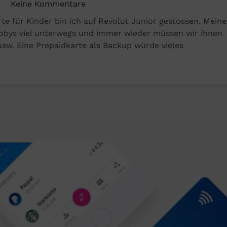
Keine Kommentare
zu
te für Kinder bin ich auf Revolut Junior gestossen. Meine
Revolut
obbys viel unterwegs und immer wieder müssen wir ihnen
Junior
 usw. Eine Prepaidkarte als Backup würde vieles
die
Prepaidkarte
für
Kinder