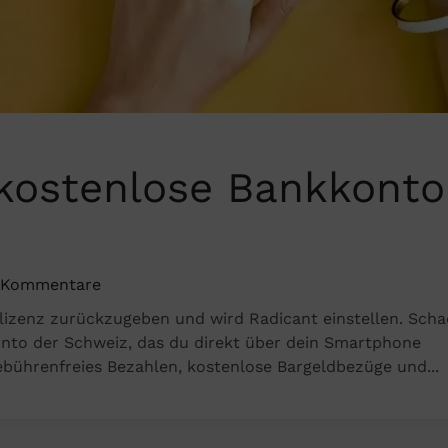
kostenlose Bankkonto
 Kommentare
klizenz zurückzugeben und wird Radicant einstellen. Scha
ant
nto der Schweiz, das du direkt über dein Smartphone
ebührenfreies Bezahlen, kostenlose Bargeldbezüge und...
nlose
onto