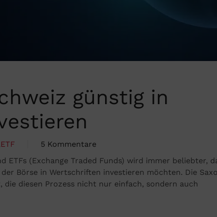
chweiz günstig in
vestieren
,
ETF
5 Kommentare
zu
nd ETFs (Exchange Traded Funds) wird immer beliebter, d
Mit
er Börse in Wertschriften investieren möchten. Die Sax
Saxo
, die diesen Prozess nicht nur einfach, sondern auch
Bank
Schweiz
günstig