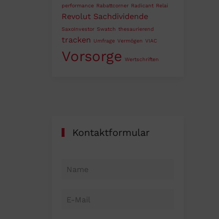
performance
Rabattcorner
Radicant
Relai
Revolut
Sachdividende
SaxoInvestor
Swatch
thesaurierend
tracken
Umfrage
Vermögen
VIAC
Vorsorge
Wertschriften
Kontaktformular