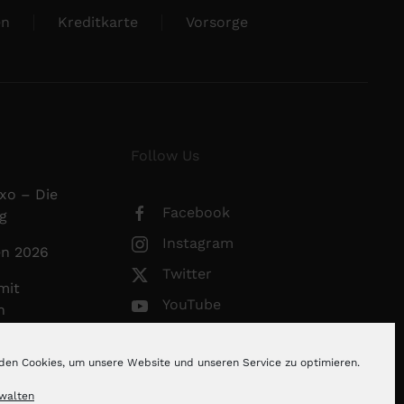
en
Kreditkarte
Vorsorge
Follow Us
xo – Die
Facebook
g
Instagram
en 2026
Twitter
mit
YouTube
n
https://hejanord.com
erdienen
den Cookies, um unsere Website und unseren Service zu optimieren.
rwalten
line Geld