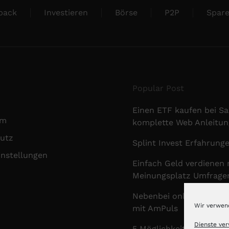
back
Investieren
Börse
P2P
Spar
Popular Post
Einen ETF kaufen bei Sa
um
komplette Web Anleitun
utz
Splint Invest Erfahrung
instellungen
Einfach Geld verdienen 
Meinungsplatz Umfrage
Nebenbei online Geld v
Wir verwen
mit AmPuls
Dienste ve
5 Möglichkeiten zum on