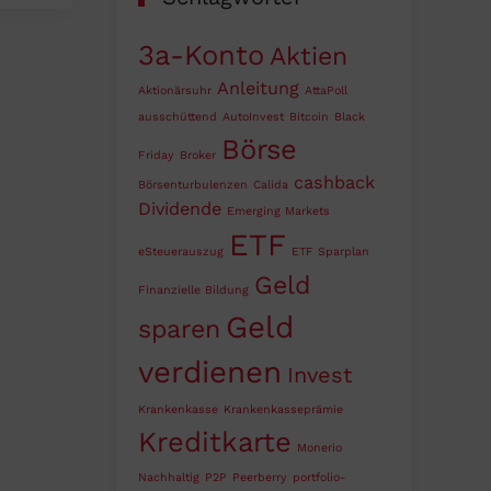
3a-Konto
Aktien
Anleitung
Aktionärsuhr
AttaPoll
ausschüttend
AutoInvest
Bitcoin
Black
Börse
Friday
Broker
cashback
Börsenturbulenzen
Calida
Dividende
Emerging Markets
ETF
eSteuerauszug
ETF Sparplan
Geld
Finanzielle Bildung
Geld
sparen
verdienen
Invest
Krankenkasse
Krankenkasseprämie
Kreditkarte
Monerio
Nachhaltig
P2P
Peerberry
portfolio-