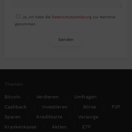
Ja, ich habe die
Datenschutzerklärung
zur Kenntnis
genommen.
Themen
Bitcoin
Verdienen
Umfragen
Cashback
Investieren
Börse
P2P
Sparen
Kreditkarte
Vorsorge
Krankenkasse
Aktien
ETF