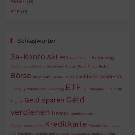
Aktien
(9)
ETF
(9)
Schlagwörter
3a-Konto
Aktien
Anleitung
Aktionärsuhr
AttaPoll
ausschüttend
AutoInvest
Bitcoin
Black Friday
Broker
Börse
cashback
Dividende
Börsenturbulenzen
Calida
ETF
Emerging Markets
eSteuerauszug
ETF Sparplan
Finanzielle
Geld
Geld sparen
Bildung
verdienen
Invest
Krankenkasse
Kreditkarte
Krankenkasseprämie
Monerio
Nachhaltig
P2P
Peerberry
portfolio-performance
Rabattcorner
Radicant
Relai