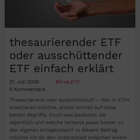
thesaurierender ETF
oder ausschüttender
ETF einfach erklärt
21. Juli 2026
Börse
,
ETF
5 Kommentare
zu
Thesaurierend oder ausschüttend? – Wer in ETFs
thesaurierender
investieren möchte, stösst schnell auf diese
ETF
beiden Begriffe. Doch was bedeuten sie
oder
eigentlich und welche Variante passt besser zu
ausschüttender
den eigenen Anlagezielen? In diesem Beitrag
ETF
möchte ich dir den Unterschied zwischen einem
einfach