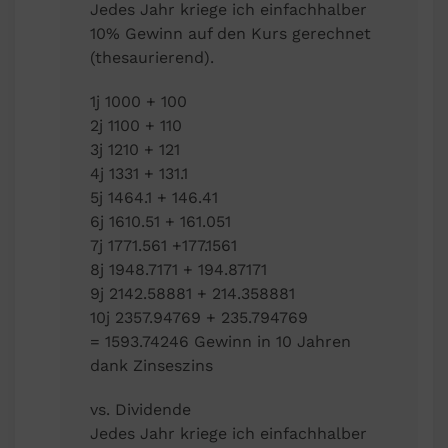
Jedes Jahr kriege ich einfachhalber
10% Gewinn auf den Kurs gerechnet
(thesaurierend).
1j 1000 + 100
2j 1100 + 110
3j 1210 + 121
4j 1331 + 131.1
5j 1464.1 + 146.41
6j 1610.51 + 161.051
7j 1771.561 +177.1561
8j 1948.7171 + 194.87171
9j 2142.58881 + 214.358881
10j 2357.94769 + 235.794769
= 1593.74246 Gewinn in 10 Jahren
dank Zinseszins
vs. Dividende
Jedes Jahr kriege ich einfachhalber