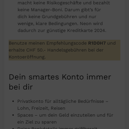
macht keine Risikogeschäfte und bezahlt
keine Manager-Boni. Darum gibt’s für
dich keine Grundgebühren und nur
wenige, klare Bedingungen. Neon wird
dadurch zur günstige Kreditkarte 2024.
Benutze meinen Empfehlungscode
R1D0H7
und
erhalte CHF 50.- Handelsgebühren bei der
Kontoeröffnung.
Dein smartes Konto immer
bei dir
Privatkonto für alltägliche Bedürfnisse –
Lohn, Freizeit, Reisen
Spaces – um dein Geld einzuteilen und für
ein Ziel zu sparen
Deine Bankdetails immer griffbereit