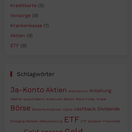
Kreditkarte
(5)
Vorsorge
(9)
Krankenkasse
(1)
Aktien
(9)
ETF
(9)
Schlagwörter
3a-Konto
Aktien
Anleitung
Aktionärsuhr
AttaPoll
ausschüttend
AutoInvest
Bitcoin
Black Friday
Broker
Börse
cashback
Dividende
Börsenturbulenzen
Calida
ETF
Emerging Markets
eSteuerauszug
ETF Sparplan
Finanzielle
Geld