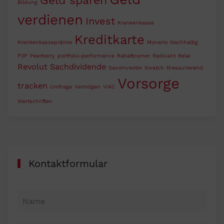
Geld sparen
Bildung
verdienen
Invest
Krankenkasse
Kreditkarte
Krankenkasseprämie
Monerio
Nachhaltig
P2P
Peerberry
portfolio-performance
Rabattcorner
Radicant
Relai
Revolut
Sachdividende
SaxoInvestor
Swatch
thesaurierend
Vorsorge
tracken
Umfrage
Vermögen
VIAC
Wertschriften
Kontaktformular