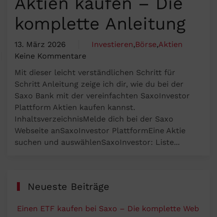
Aktien kaufen – Die
komplette Anleitung
13. März 2026
Investieren
,
Börse
,
Aktien
Keine Kommentare
zu
Mit dieser leicht verständlichen Schritt für
Mit
Schritt Anleitung zeige ich dir, wie du bei der
SaxoInvestor
Saxo Bank mit der vereinfachten SaxoInvestor
Aktien
Plattform Aktien kaufen kannst.
kaufen
InhaltsverzeichnisMelde dich bei der Saxo
–
Webseite anSaxoInvestor PlattformEine Aktie
Die
suchen und auswählenSaxoInvestor: Liste...
komplette
Anleitung
Neueste Beiträge
Einen ETF kaufen bei Saxo – Die komplette Web