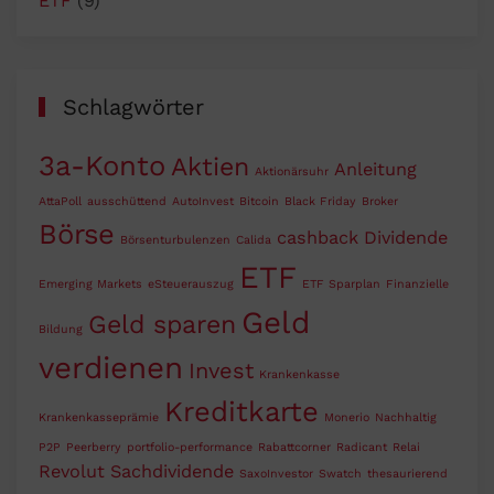
ETF
(9)
Schlagwörter
3a-Konto
Aktien
Anleitung
Aktionärsuhr
AttaPoll
ausschüttend
AutoInvest
Bitcoin
Black Friday
Broker
Börse
cashback
Dividende
Börsenturbulenzen
Calida
ETF
Emerging Markets
eSteuerauszug
ETF Sparplan
Finanzielle
Geld
Geld sparen
Bildung
verdienen
Invest
Krankenkasse
Kreditkarte
Krankenkasseprämie
Monerio
Nachhaltig
P2P
Peerberry
portfolio-performance
Rabattcorner
Radicant
Relai
Revolut
Sachdividende
SaxoInvestor
Swatch
thesaurierend