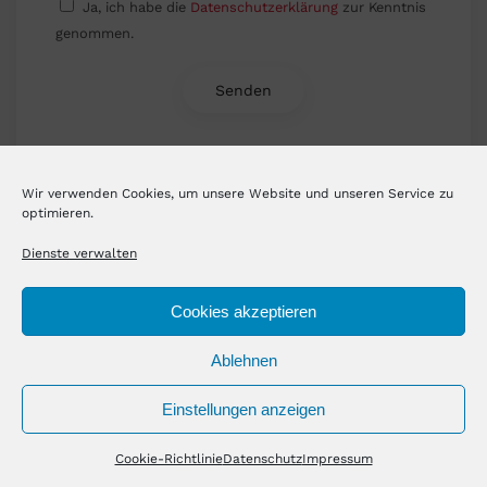
Ja, ich habe die
Datenschutzerklärung
zur Kenntnis
genommen.
Wir verwenden Cookies, um unsere Website und unseren Service zu
optimieren.
Themen
Dienste verwalten
Bitcoin
Verdienen
Umfragen
Cookies akzeptieren
Cashback
Investieren
Börse
P2P
Ablehnen
Sparen
Kreditkarte
Vorsorge
Einstellungen anzeigen
Krankenkasse
Aktien
ETF
Cookie-Richtlinie
Datenschutz
Impressum