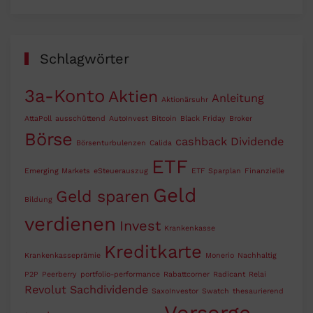
Schlagwörter
3a-Konto
Aktien
Anleitung
Aktionärsuhr
AttaPoll
ausschüttend
AutoInvest
Bitcoin
Black Friday
Broker
Börse
cashback
Dividende
Börsenturbulenzen
Calida
ETF
Emerging Markets
eSteuerauszug
ETF Sparplan
Finanzielle
Geld
Geld sparen
Bildung
verdienen
Invest
Krankenkasse
Kreditkarte
Krankenkasseprämie
Monerio
Nachhaltig
P2P
Peerberry
portfolio-performance
Rabattcorner
Radicant
Relai
Revolut
Sachdividende
SaxoInvestor
Swatch
thesaurierend
Vorsorge