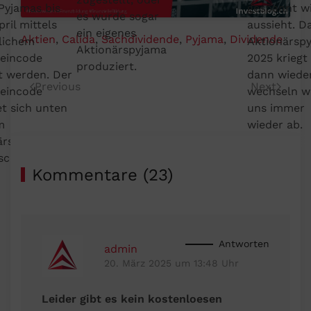
Pyjamas bis
gespannt wi
es wurde sogar
ril mittels
aussieht. D
ein eigenes
Aktien
,
Calida
,
Sachdividende
,
Pyjama
,
Dividende
lichem
Aktionärsp
Aktionärspyjama
eincode
2025 kriegt 
produziert.
t werden. Der
dann wieder
Previous
Next
eincode
wechseln w
et sich unten
uns immer
m
wieder ab.
ärsgeschenk
schreiben.
Kommentare (23)
Antworten
admin
20. März 2025 um 13:48 Uhr
Leider gibt es kein kostenloesen