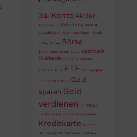
.
3a-Konto
Aktien
Anleitung
Aktionärsuhr
AttaPoll
ausschüttend
AutoInvest
Bitcoin
Black
Börse
Friday
Broker
cashback
Börsenturbulenzen
Calida
Dividende
Emerging Markets
ETF
eSteuerauszug
ETF Sparplan
Geld
Finanzielle Bildung
Geld
sparen
verdienen
Invest
Krankenkasse
Krankenkasseprämie
Kreditkarte
Monerio
Nachhaltig
P2P
Peerberry
portfolio-