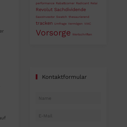
performance
Rabattcorner
Radicant
Relai
Revolut
Sachdividende
SaxoInvestor
Swatch
thesaurierend
tracken
Umfrage
Vermögen
VIAC
Vorsorge
er
Wertschriften
Kontaktformular
a
auf