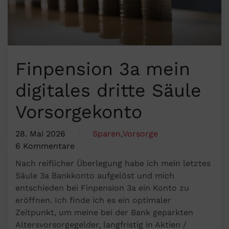
Finpension 3a mein
digitales dritte Säule
Vorsorgekonto
28. Mai 2026
Sparen
,
Vorsorge
6 Kommentare
zu
Nach reiflicher Überlegung habe ich mein letztes
Finpension
Säule 3a Bankkonto aufgelöst und mich
3a
entschieden bei Finpension 3a ein Konto zu
mein
eröffnen. Ich finde ich es ein optimaler
digitales
Zeitpunkt, um meine bei der Bank geparkten
dritte
Altersvorsorgegelder, langfristig in Aktien /
Säule