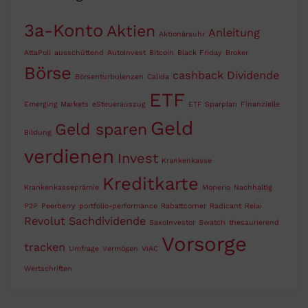
3a-Konto
Aktien
Anleitung
Aktionärsuhr
AttaPoll
ausschüttend
AutoInvest
Bitcoin
Black Friday
Broker
Börse
cashback
Dividende
Börsenturbulenzen
Calida
ETF
Emerging Markets
eSteuerauszug
ETF Sparplan
Finanzielle
Geld
Geld sparen
Bildung
verdienen
Invest
Krankenkasse
Kreditkarte
Krankenkasseprämie
Monerio
Nachhaltig
P2P
Peerberry
portfolio-performance
Rabattcorner
Radicant
Relai
Revolut
Sachdividende
SaxoInvestor
Swatch
thesaurierend
Vorsorge
tracken
Umfrage
Vermögen
VIAC
Wertschriften