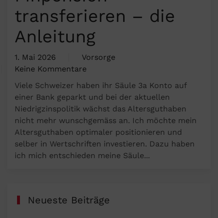
transferieren – die
Anleitung
1. Mai 2026
Vorsorge
Keine Kommentare
zu
Viele Schweizer haben ihr Säule 3a Konto auf
Säule
einer Bank geparkt und bei der aktuellen
3a
Niedrigzinspolitik wächst das Altersguthaben
zu
nicht mehr wunschgemäss an. Ich möchte mein
Finpension
Altersguthaben optimaler positionieren und
transferieren
selber in Wertschriften investieren. Dazu haben
–
ich mich entschieden meine Säule...
die
Anleitung
Neueste Beiträge