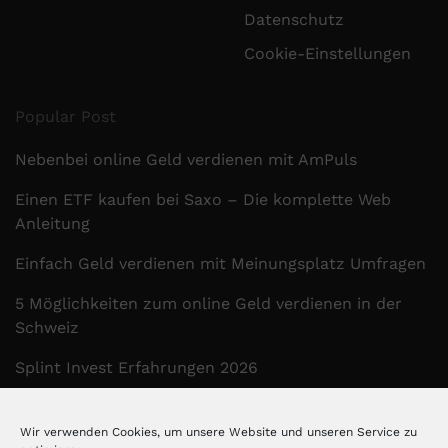
Datenschutz
Cookie-Einstellungen
Popular Post
Nebenbei online Geld verdienen mit AmPuls
Einen ETF kaufen bei Saxo – Die komplette Web
Anleitung
Einfach Geld verdienen mit Meinungsplatz Umfragen
5 Möglichkeiten zum online Geld verdienen in der
Schweiz
Splint Invest Erfahrungen 2026
Wir verwenden Cookies, um unsere Website und unseren Service zu